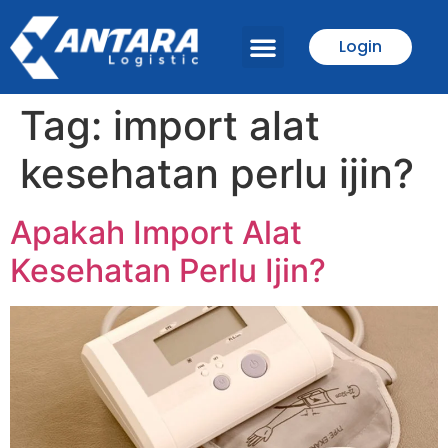
Login
Tentang Kami
Tag:
import alat
kesehatan perlu ijin?
Apakah Import Alat
Kesehatan Perlu Ijin?