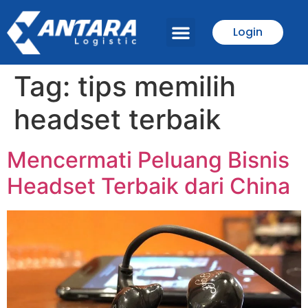
Login
Tentang Kami
Tag:
tips memilih
headset terbaik
Mencermati Peluang Bisnis
Headset Terbaik dari China