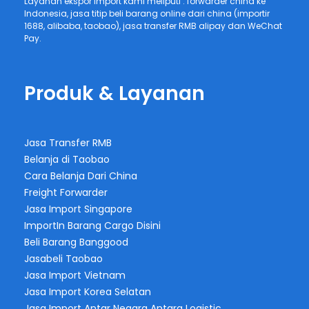
Layanan ekspor import kami meliputi : forwarder china ke
Indonesia, jasa titip beli barang online dari china (importir
1688, alibaba, taobao), jasa transfer RMB alipay dan WeChat
Pay.
Produk & Layanan
Jasa Transfer RMB
Belanja di Taobao
Cara Belanja Dari China
Freight Forwarder
Jasa Import Singapore
ImportIn Barang Cargo Disini
Beli Barang Banggood
Jasabeli Taobao
Jasa Import Vietnam
Jasa Import Korea Selatan
Jasa Import Antar Negara Antara Logistic