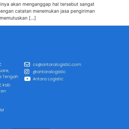
tinya akan menganggap hal tersebut sangat
 dengan catatan menemukan jasa pengiriman
u memutuskan […]
C
cs@antaralogistic.com
uare,
@antaralogistic
a Tengah
Antara Logistic
2, kab
ten
PM