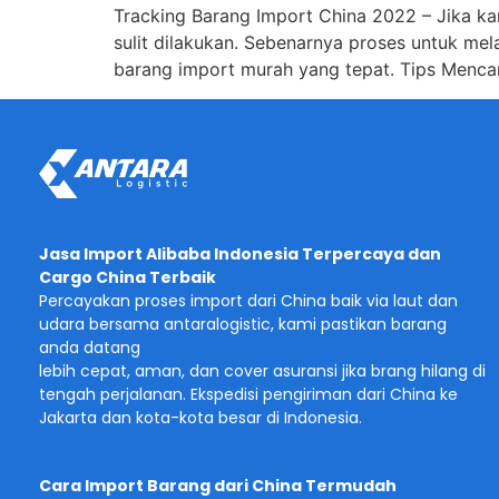
Tracking Barang Import China 2022 – Jika k
sulit dilakukan. Sebenarnya proses untuk m
barang import murah yang tepat. Tips Menca
Jasa Import Alibaba Indonesia Terpercaya dan
Cargo China Terbaik
Percayakan proses import dari China baik via laut dan
udara bersama antaralogistic, kami pastikan barang
anda datang
lebih cepat, aman, dan cover asuransi jika brang hilang di
tengah perjalanan. Ekspedisi pengiriman dari China ke
Jakarta dan kota-kota besar di Indonesia.
Cara Import Barang dari China Termudah