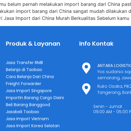
amu belum pernah melakukan import barang dari China pas
elakukan import barang dari China sangat mudah dilakukan
ri Jasa Import dari China Murah Berkualitas Sebelum kam
Produk & Layanan
Info Kontak
Jasa Transfer RMB
ANTARA LOGISTI
Belanja di Taobao
Yos sudarso sq
Cara Belanja Dari China
semarang, Jaw
Freight Forwarder
Ruko Osaka, PIK
Jasa Import Singapore
Tangerang, Ban
ImportIn Barang Cargo Disini
Beli Barang Banggood
Senin - Jumat
Jasabeli Taobao
09:00 AM - 05:00 
Jasa Import Vietnam
Jasa Import Korea Selatan