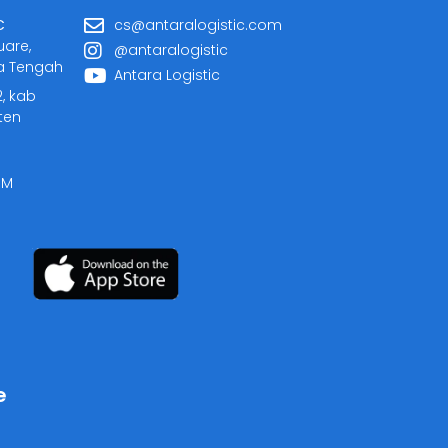
C
cs@antaralogistic.com
uare,
@antaralogistic
a Tengah
Antara Logistic
2, kab
ten
PM
e