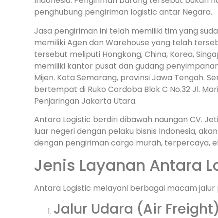
Indonesia. Pengiriman barang tersebut bukan ha
penghubung pengiriman logistic antar Negara.
Jasa pengiriman ini telah memiliki tim yang su
memiliki Agen dan Warehouse yang telah terseb
tersebut meliputi Hongkong, China, Korea, Singap
memiliki kantor pusat dan gudang penyimpanan b
Mijen. Kota Semarang, provinsi Jawa Tengah. Ser
bertempat di Ruko Cordoba Blok C No.32 Jl. Mar
Penjaringan Jakarta Utara.
Antara Logistic berdiri dibawah naungan CV. J
luar negeri dengan pelaku bisnis Indonesia, ak
dengan pengiriman cargo murah, terpercaya, efi
Jenis Layanan Antara Lo
Antara Logistic melayani berbagai macam jalur
Jalur Udara (Air Freight