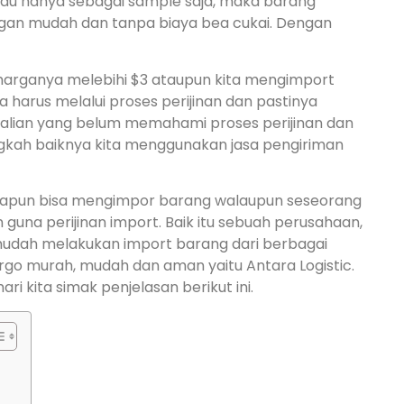
tau hanya sebagai sample saja, maka barang
engan mudah dan tanpa biaya bea cukai. Dengan
i harganya melebihi $3 ataupun kita mengimport
harus melalui proses perijinan dan pastinya
 kalian yang belum memahami proses perijinan dan
gkah baiknya kita menggunakan jasa pengiriman
apapun bisa mengimpor barang walaupun seseorang
a perijinan import. Baik itu sebuah perusahaan,
mudah melakukan import barang dari berbagai
rgo murah, mudah dan aman yaitu Antara Logistic.
ri kita simak penjelasan berikut ini.