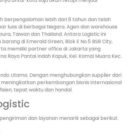
nya antar kota saja akan tetapi menjadi
dah berpengalaman lebih dari 8 tahun dan telah
ar luas di berbagai Negara. Agen dan warehouse
ura, Taiwan dan Thailand. Antara Logistic ini
arang di Emerald Green, Blok E No.5 BSB City,
ta memiliki partner office di Jakarta yang
ina Raya Pantai Indah Kapuk, Kel. Kamal Muara Kec.
etindo Utama. Dengan menghubungkan supplier dari
an meningkatkan perkembangan bisnis internasional
sien, tepat waktu dan handal.
gistic
 pengiriman dan layanan menarik sebagai berikut.
)