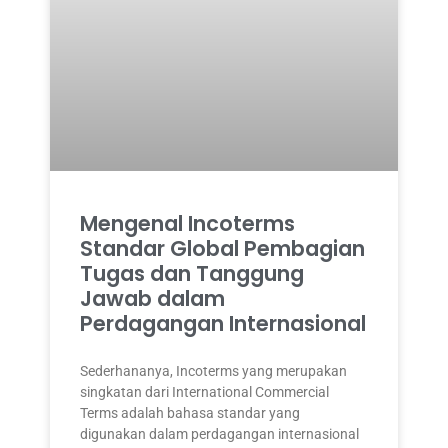
Mengenal Incoterms
Standar Global Pembagian
Tugas dan Tanggung
Jawab dalam
Perdagangan Internasional
Sederhananya, Incoterms yang merupakan
singkatan dari International Commercial
Terms adalah bahasa standar yang
digunakan dalam perdagangan internasional