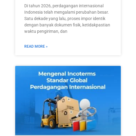
Di tahun 2026, perdagangan internasional
Indonesia telah mengalami perubahan besar.
Satu dekade yang lalu, proses impor identik
dengan banyak dokumen fisik, ketidakpastian
waktu pengiriman, dan
READ MORE »