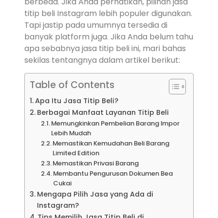
berbeda. Jika Anda perhatikan, pilihan jasa
titip beli Instagram lebih populer digunakan.
Tapi jastip pada umumnya tersedia di
banyak platform juga. Jika Anda belum tahu
apa sebabnya jasa titip beli ini, mari bahas
sekilas tentangnya dalam artikel berikut:
Table of Contents
Apa Itu Jasa Titip Beli?
Berbagai Manfaat Layanan Titip Beli
Memungkinkan Pembelian Barang Impor
Lebih Mudah
Memastikan Kemudahan Beli Barang
Limited Edition
Memastikan Privasi Barang
Membantu Pengurusan Dokumen Bea
Cukai
Mengapa Pilih Jasa yang Ada di
Instagram?
Tips Memilih Jasa Titip Beli di