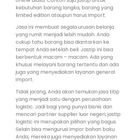
online biasa. Contoh saja jastip untuk
kebutuhan barang langka, barang yang
limited edition ataupun harus import.
Jasa ini membuat segala urusan belanja
yang rumit menjadi lebih mudah. Anda
cukup tahu barang bisa diantarkan ke
tempat Anda setelah beli. Jastip ini bisa
berbentuk macam – macam. Ada yang
khusus melayani barang tertentu dan ada
juga yang menyediakan layanan general
import.
Tidak jarang, Anda akan temukan jasa titip
yang menjadi satu dengan perusahaan
logistic. Jadi bagi yang punya bisnis dan
mencari partner supplier luar negeri, jastip
logistic ini merupakan pilihan yang bagus.
Selain bisa mengurusi impor bahan baku
Anda, mereka juga menyediakan layanan