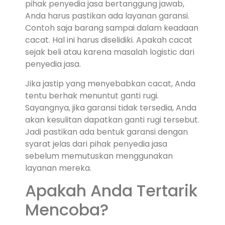
pihak penyedia jasa bertanggung jawab,
Anda harus pastikan ada layanan garansi.
Contoh saja barang sampai dalam keadaan
cacat. Hal ini harus diselidiki. Apakah cacat
sejak beli atau karena masalah logistic dari
penyedia jasa.
Jika jastip yang menyebabkan cacat, Anda
tentu berhak menuntut ganti rugi.
Sayangnya, jika garansi tidak tersedia, Anda
akan kesulitan dapatkan ganti rugi tersebut.
Jadi pastikan ada bentuk garansi dengan
syarat jelas dari pihak penyedia jasa
sebelum memutuskan menggunakan
layanan mereka.
Apakah Anda Tertarik
Mencoba?