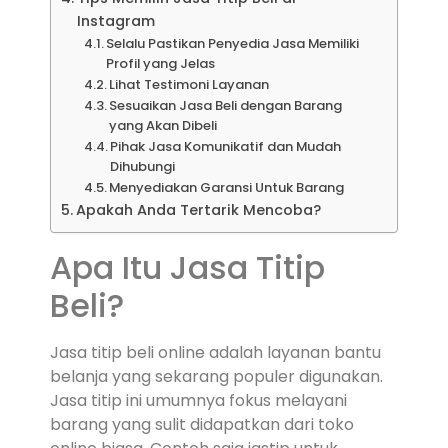
Instagram
Selalu Pastikan Penyedia Jasa Memiliki
Profil yang Jelas
Lihat Testimoni Layanan
Sesuaikan Jasa Beli dengan Barang
yang Akan Dibeli
Pihak Jasa Komunikatif dan Mudah
Dihubungi
Menyediakan Garansi Untuk Barang
Apakah Anda Tertarik Mencoba?
Apa Itu Jasa Titip
Beli?
Jasa titip beli online adalah layanan bantu
belanja yang sekarang populer digunakan.
Jasa titip ini umumnya fokus melayani
barang yang sulit didapatkan dari toko