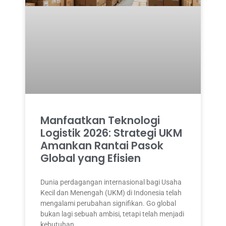
Manfaatkan Teknologi
Logistik 2026: Strategi UKM
Amankan Rantai Pasok
Global yang Efisien
Dunia perdagangan internasional bagi Usaha
Kecil dan Menengah (UKM) di Indonesia telah
mengalami perubahan signifikan. Go global
bukan lagi sebuah ambisi, tetapi telah menjadi
kebutuhan