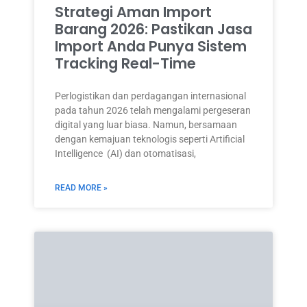
Strategi Aman Import
Barang 2026: Pastikan Jasa
Import Anda Punya Sistem
Tracking Real-Time
Perlogistikan dan perdagangan internasional
pada tahun 2026 telah mengalami pergeseran
digital yang luar biasa. Namun, bersamaan
dengan kemajuan teknologis seperti Artificial
Intelligence (AI) dan otomatisasi,
READ MORE »