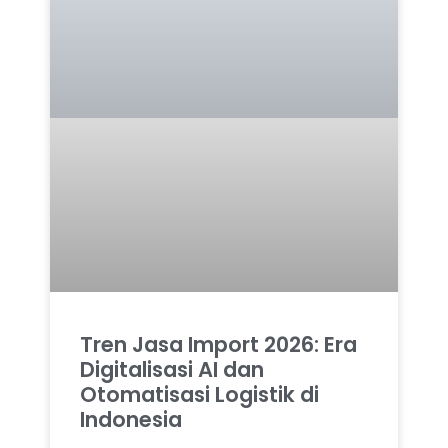
Tren Jasa Import 2026: Era
Digitalisasi AI dan
Otomatisasi Logistik di
Indonesia