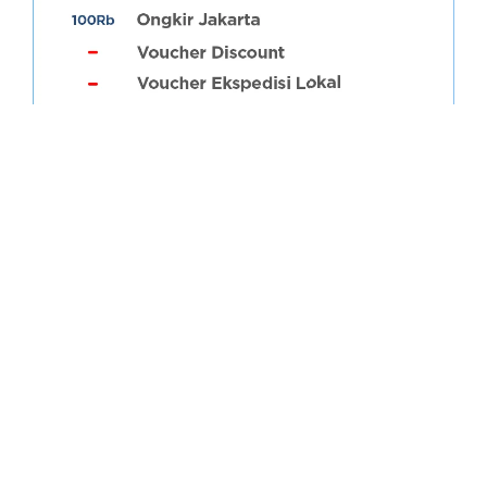
YUK
KUMPULKAN
POINNYA